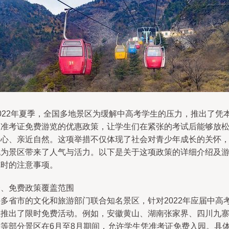
2022年夏季，全国多地景区为缓解中高考学生的压力，推出了凭
人准考证免费游览的优惠政策，让学生们在紧张的考试后能够放
身心、亲近自然。这项举措不仅体现了社会对青少年成长的关怀
也为景区带来了人气与活力。以下是关于这项政策的详细介绍及
览时的注意事项。
一、免费政策覆盖范围
许多省市的文化和旅游部门联合知名景区，针对2022年应届中高
生推出了限时免费活动。例如，安徽黄山、湖南张家界、四川九
沟等部分景区在6月至8月期间，允许学生凭准考证免费入园。具